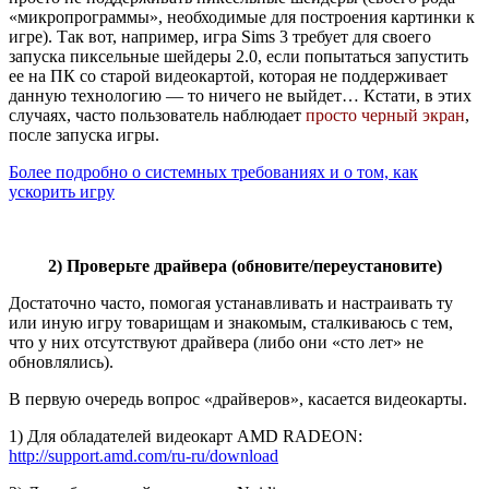
«микропрограммы», необходимые для построения картинки к
игре). Так вот, например, игра Sims 3 требует для своего
запуска пиксельные шейдеры 2.0, если попытаться запустить
ее на ПК со старой видеокартой, которая не поддерживает
данную технологию — то ничего не выйдет… Кстати, в этих
случаях, часто пользователь наблюдает
просто черный экран
,
после запуска игры.
Более подробно о системных требованиях и о том, как
ускорить игру
2) Проверьте драйвера (обновите/переустановите)
Достаточно часто, помогая устанавливать и настраивать ту
или иную игру товарищам и знакомым, сталкиваюсь с тем,
что у них отсутствуют драйвера (либо они «сто лет» не
обновлялись).
В первую очередь вопрос «драйверов», касается видеокарты.
1) Для обладателей видеокарт AMD RADEON:
http://support.amd.com/ru-ru/download