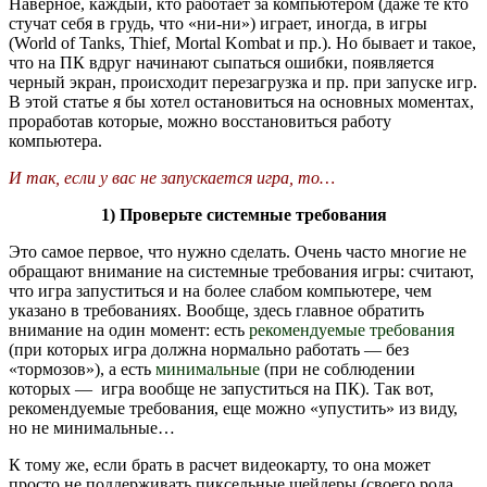
Наверное, каждый, кто работает за компьютером (даже те кто
стучат себя в грудь, что «ни-ни») играет, иногда, в игры
(World of Tanks, Thief, Mortal Kombat и пр.). Но бывает и такое,
что на ПК вдруг начинают сыпаться ошибки, появляется
черный экран, происходит перезагрузка и пр. при запуске игр.
В этой статье я бы хотел остановиться на основных моментах,
проработав которые, можно восстановиться работу
компьютера.
И так, если у вас не запускается игра, то…
1) Проверьте системные требования
Это самое первое, что нужно сделать. Очень часто многие не
обращают внимание на системные требования игры: считают,
что игра запуститься и на более слабом компьютере, чем
указано в требованиях. Вообще, здесь главное обратить
внимание на один момент: есть
рекомендуемые требования
(при которых игра должна нормально работать — без
«тормозов»), а есть
минимальные
(при не соблюдении
которых — игра вообще не запуститься на ПК). Так вот,
рекомендуемые требования, еще можно «упустить» из виду,
но не минимальные…
К тому же, если брать в расчет видеокарту, то она может
просто не поддерживать пиксельные шейдеры (своего рода