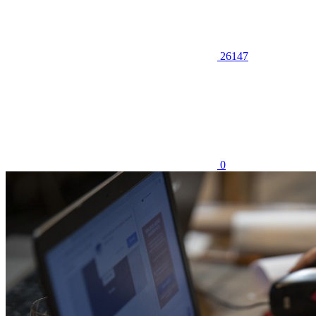
26147
0