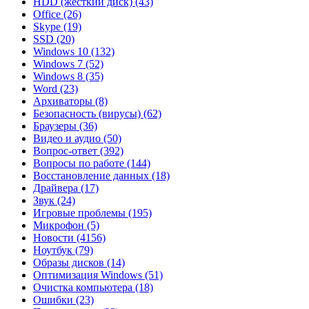
HDD (жесткий диск)
(43)
Office
(26)
Skype
(19)
SSD
(20)
Windows 10
(132)
Windows 7
(52)
Windows 8
(35)
Word
(23)
Архиваторы
(8)
Безопасность (вирусы)
(62)
Браузеры
(36)
Видео и аудио
(50)
Вопрос-ответ
(392)
Вопросы по работе
(144)
Восстановление данных
(18)
Драйвера
(17)
Звук
(24)
Игровые проблемы
(195)
Микрофон
(5)
Новости
(4156)
Ноутбук
(79)
Образы дисков
(14)
Оптимизация Windows
(51)
Очистка компьютера
(18)
Ошибки
(23)