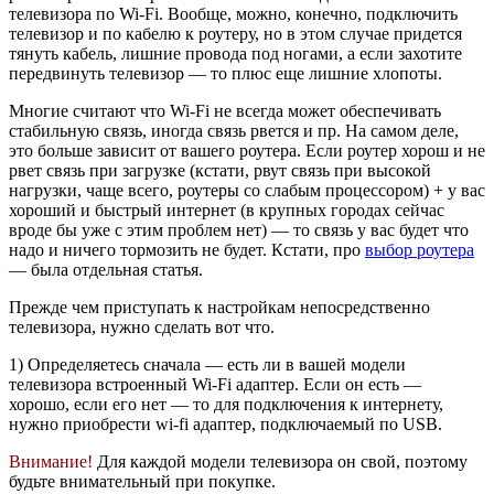
телевизора по Wi-Fi. Вообще, можно, конечно, подключить
телевизор и по кабелю к роутеру, но в этом случае придется
тянуть кабель, лишние провода под ногами, а если захотите
передвинуть телевизор — то плюс еще лишние хлопоты.
Многие считают что Wi-Fi не всегда может обеспечивать
стабильную связь, иногда связь рвется и пр. На самом деле,
это больше зависит от вашего роутера. Если роутер хорош и не
рвет связь при загрузке (кстати, рвут связь при высокой
нагрузки, чаще всего, роутеры со слабым процессором) + у вас
хороший и быстрый интернет (в крупных городах сейчас
вроде бы уже с этим проблем нет) — то связь у вас будет что
надо и ничего тормозить не будет. Кстати, про
выбор роутера
— была отдельная статья.
Прежде чем приступать к настройкам непосредственно
телевизора, нужно сделать вот что.
1) Определяетесь сначала — есть ли в вашей модели
телевизора встроенный Wi-Fi адаптер. Если он есть —
хорошо, если его нет — то для подключения к интернету,
нужно приобрести wi-fi адаптер, подключаемый по USB.
Внимание!
Для каждой модели телевизора он свой, поэтому
будьте внимательный при покупке.