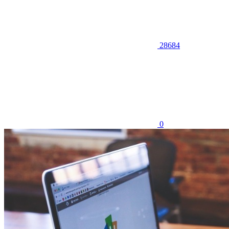
28684
0