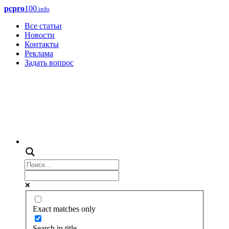
pcpro
100
.info
Все статьи
Новости
Контакты
Реклама
Задать вопрос
Exact matches only
Search in title