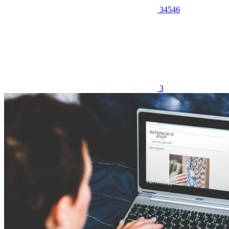
34546
3