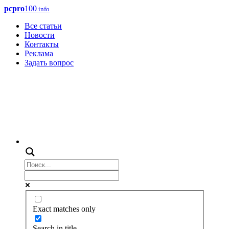
pcpro
100
.info
Все статьи
Новости
Контакты
Реклама
Задать вопрос
Exact matches only
Search in title