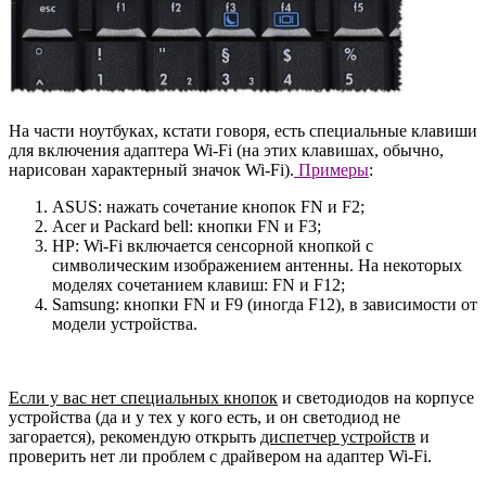
На части ноутбуках, кстати говоря, есть специальные клавиши
для включения адаптера Wi-Fi (на этих клавишах, обычно,
нарисован характерный значок Wi-Fi).
Примеры
:
ASUS: нажать сочетание кнопок FN и F2;
Acer и Packard bell: кнопки FN и F3;
HP: Wi-Fi включается сенсорной кнопкой с
символическим изображением антенны. На некоторых
моделях сочетанием клавиш: FN и F12;
Samsung: кнопки FN и F9 (иногда F12), в зависимости от
модели устройства.
Если у вас нет специальных кнопок
и светодиодов на корпусе
устройства (да и у тех у кого есть, и он светодиод не
загорается), рекомендую открыть
диспетчер устройств
и
проверить нет ли проблем с драйвером на адаптер Wi-Fi.