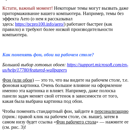
Кстати, важный момент!
Некоторые темы могут вызвать даже
притормаживание вашего компьютера. Например, темы без
эффекта Aero (о нем я рассказывал
здесь:
https://pcpro100.info/aero/
) работают быстрее (как
правило) и требуют более низкой производительности
компьютера.
Как поменять фон, обои на рабочем столе?
Большой выбор готовых обоев:
https://support.microsoft.com/en-
us/help/17780/featured-wallpapers
Фон (или обои)
— это то, что вы видите на рабочем столе, т.е.
фоновая картинка. Очень большое влияние на оформление
именно эта картинка и влияет. Например, даже полоска
панели задач меняет свой оттенок в зависимости от того,
какая была выбрана картинка под обои.
Чтобы поменять стандартный фон, зайдите в
персонализацию
(прим.: правой клик на рабочем столе, см. выше), затем в
самом низу будет ссылка «
Фон рабочего стола
» — нажмите ее
(см. рис. 3)!