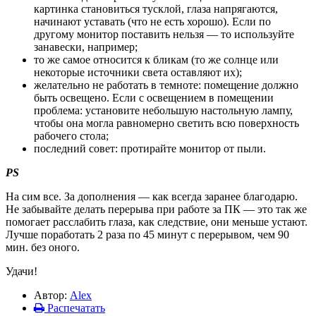
картинка становиться тусклой, глаза напрягаются,
начинают уставать (что не есть хорошо). Если по
другому монитор поставить нельзя — то используйте
занавески, например;
то же самое относится к бликам (то же солнце или
некоторые источники света оставляют их);
желательно не работать в темноте: помещение должно
быть освещено. Если с освещением в помещении
проблема: установите небольшую настольную лампу,
чтобы она могла равномерно светить всю поверхность
рабочего стола;
последний совет: протирайте монитор от пыли.
PS
На сим все. За дополнения — как всегда заранее благодарю.
Не забывайте делать перерыва при работе за ПК — это так же
помогает расслабить глаза, как следствие, они меньше устают.
Лучше поработать 2 раза по 45 минут с перерывом, чем 90
мин. без оного.
Удачи!
Автор:
Alex
Распечатать