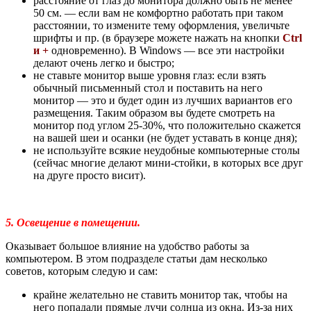
расстояние от глаз до монитора должно быть не менее
50 см. — если вам не комфортно работать при таком
расстоянии, то измените тему оформления, увеличьте
шрифты и пр. (в браузере можете нажать на кнопки
Ctrl
и +
одновременно). В Windows — все эти настройки
делают очень легко и быстро;
не ставьте монитор выше уровня глаз: если взять
обычный письменный стол и поставить на него
монитор — это и будет один из лучших вариантов его
размещения. Таким образом вы будете смотреть на
монитор под углом 25-30%, что положительно скажется
на вашей шеи и осанки (не будет уставать в конце дня);
не используйте всякие неудобные компьютерные столы
(сейчас многие делают мини-стойки, в которых все друг
на друге просто висит).
5. Освещение в помещении.
Оказывает большое влияние на удобство работы за
компьютером. В этом подразделе статьи дам несколько
советов, которым следую и сам:
крайне желательно не ставить монитор так, чтобы на
него попадали прямые лучи солнца из окна. Из-за них