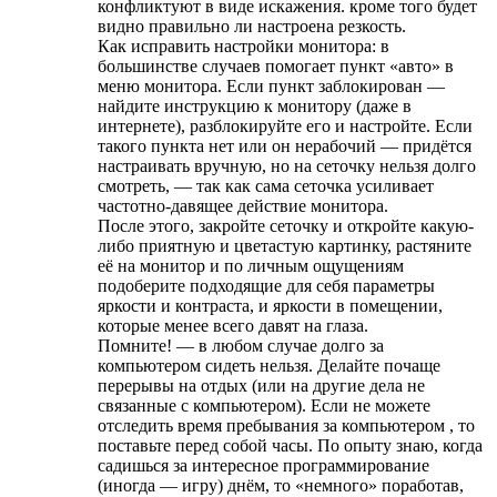
конфликтуют в виде искажения. кроме того будет
видно правильно ли настроена резкость.
Как исправить настройки монитора: в
большинстве случаев помогает пункт «авто» в
меню монитора. Если пункт заблокирован —
найдите инструкцию к монитору (даже в
интернете), разблокируйте его и настройте. Если
такого пункта нет или он нерабочий — придётся
настраивать вручную, но на сеточку нельзя долго
смотреть, — так как сама сеточка усиливает
частотно-давящее действие монитора.
После этого, закройте сеточку и откройте какую-
либо приятную и цветастую картинку, растяните
её на монитор и по личным ощущениям
подоберите подходящие для себя параметры
яркости и контраста, и яркости в помещении,
которые менее всего давят на глаза.
Помните! — в любом случае долго за
компьютером сидеть нельзя. Делайте почаще
перерывы на отдых (или на другие дела не
связанные с компьютером). Если не можете
отследить время пребывания за компьютером , то
поставьте перед собой часы. По опыту знаю, когда
садишься за интересное программирование
(иногда — игру) днём, то «немного» поработав,