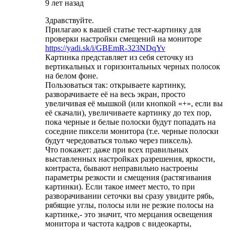
9 лет назад
Здравствуйте.
Прилагаю к вашей статье тест-картинку для
проверки настройки смещений на мониторе
https://yadi.sk/i/GBEmR-323NDqYv
Картинка представляет из себя сеточку из
вертикальных и горизонтальных черных полосок
на белом фоне.
Пользоваться так: открываете картинку,
разворачиваете её на весь экран, просто
увеличивая её мышкой (или кнопкой «+», если вы
её скачали), увеличиваете картинку до тех пор,
пока черные и белые полоски будут попадать на
соседние пиксели монитора (т.е. черные полоски
будут чередоваться только через пиксель).
Что покажет: даже при всех правильных
выставленных настройках разрешения, яркости,
контраста, бывают неправильно настроены
параметры резкости и смещения (растягивания
картинки). Если такое имеет место, то при
разворачивании сеточки вы сразу увидите рябь,
рябящие углы, полосы или не резкие полосы на
картинке,- это значит, что мерцания освещения
монитора и частота кадров с видеокарты,