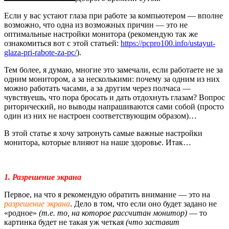
Если у вас устают глаза при работе за компьютером — вполне
возможно, что одна из возможных причин — это не
оптимальные настройки монитора (рекомендую так же
ознакомиться вот с этой статьей:
https://pcpro100.info/ustayut-
glaza-pri-rabote-za-pc/
).
Тем более, я думаю, многие это замечали, если работаете не за
одним монитором, а за несколькими: почему за одним из них
можно работать часами, а за другим через полчаса —
чувствуешь, что пора бросать и дать отдохнуть глазам? Вопрос
риторический, но выводы напрашиваются сами собой (просто
один из них не настроен соответствующим образом)…
В этой статье я хочу затронуть самые важные настройки
монитора, которые влияют на наше здоровье. Итак…
1. Разрешение экрана
Первое, на что я рекомендую обратить внимание — это на
разрешение экрана
. Дело в том, что если оно будет задано не
«родное»
(т.е. то, на которое рассчитан монитор)
— то
картинка будет не такая уж четкая
(что заставит