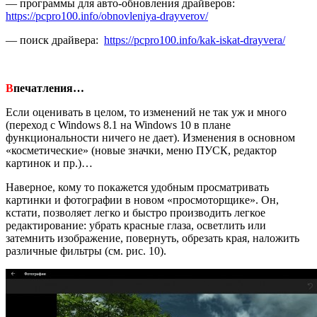
— программы для авто-обновления драйверов:
https://pcpro100.info/obnovleniya-drayverov/
— поиск драйвера:
https://pcpro100.info/kak-iskat-drayvera/
В
печатления…
Если оценивать в целом, то изменений не так уж и много
(переход с Windows 8.1 на Windows 10 в плане
функциональности ничего не дает). Изменения в основном
«косметические» (новые значки, меню ПУСК, редактор
картинок и пр.)…
Наверное, кому то покажется удобным просматривать
картинки и фотографии в новом «просмоторщике». Он,
кстати, позволяет легко и быстро производить легкое
редактирование: убрать красные глаза, осветлить или
затемнить изображение, повернуть, обрезать края, наложить
различные фильтры (см. рис. 10).