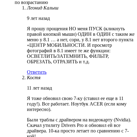
по возрастанию
Леонид Калыш
9 лет назад
Я прошу прощения НО меня ПУСК (кликнуть
правой кнопкой мыши) ОДИН в ОДИН с таким же
меню у 8.1 … а нет, сори, у 8.1 нет второго пункта
«ЦЕНТР МОБИЛЬНОСТИ. И просмотр
фотографий в 8.1 имеет те же функции:
ОСВЕТЛИТЬ/ЗАТЕМНИТЬ, ФИЛЬТР,
ОБРЕЗАТЬ, ОТРАЗИТЬ и т.д.
Ответить
Костя
11 лет назад
Я тоже обновил свою 7-ку (ставил ее еще в 11
году!). Все работает. Ноутбук ACER (если кому
интересно).
Были траблы с драйвером на видеокарту (Nvidia).
Скачал утилиту Drivers Pro и обновил ей все
драйвера. 10-ка просто летает по сравнению с 7-
кой!