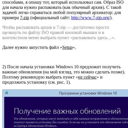
способами, я опишу тот, который использовал сам. Образ ISO
для начала нужно распаковать (как обычный архив). С такой
задачей легко справиться любой популярный архиватор: для
примера
7-zip
(официальный сайт:
http://www.7-zip.org/
).
Чтобы распаковать архив в 7-zip — достаточно просто
щелкнуть по файлу ISO правой кнопкой мышки и в
контекстном меню выбрать пункт «распаковать здесь…».
Далее нужно запустить файл «
Setup
«.
2) После начала установки Windows 10 предложит получить
важные обновления (на мой взгляд, это можно сделать позже).
Поэтому рекомендую выбрать пункт «
не сейчас
» и
продолжить установку (см. рис. 1).