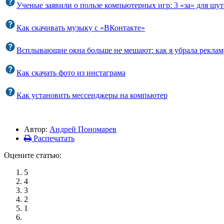
Ученые заявили о пользе компьютерных игр: 3 «за» для шут
Как скачивать музыку с «ВКонтакте»
Всплывающие окна больше не мешают: как я убрала рекламу
Как скачать фото из инстаграма
Как установить мессенджеры на компьютер
Автор:
Андрей Пономарев
Распечатать
Оцените статью:
5
4
3
2
1