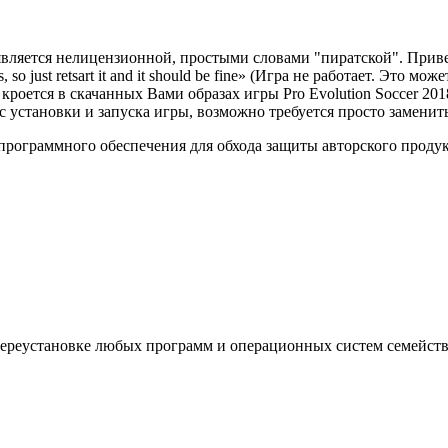
о является нелицензионной, простыми словами "пиратской". При
es, so just retsart it and it should be fine» (Игра не работает. Эт
 кроется в скачанных Вами образах игры Pro Evolution Soccer 2018
сс установки и запуска игры, возможно требуется просто замени
рограммного обеспечения для обхода защиты авторского продукта
ереустановке любых программ и операционных систем семейств