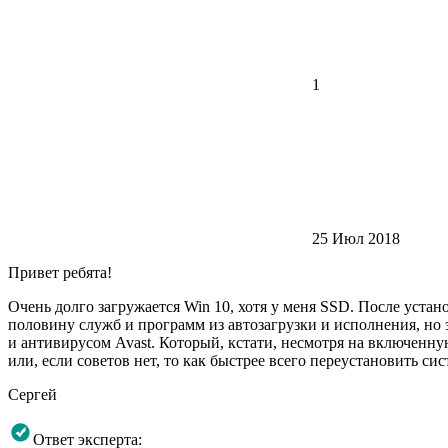
1
25 Июл 2018
Привет ребята!
Очень долго загружается Win 10, хотя у меня SSD. После уста
половину служб и программ из автозагрузки и исполнения, но э
и антивирусом Avast. Который, кстати, несмотря на включенную
или, если советов нет, то как быстрее всего переустановить си
Сергей
Ответ эксперта: