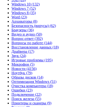
Windows 10
(132)
Windows 7
(52)
Windows 8
(35)
Word
(23)
Архиваторы
(8)
Безопасность (вирусы)
(62)
Браузеры
(36)
Видео и аудио
(50)
Вопрос-ответ
(392)
Вопросы по работе
(144)
Восстановление данных
(18)
Драйвера
(17)
Звук
(24)
Игровые проблемы
(195)
Микрофон
(5)
Новости
(4156)
Ноутбук
(79)
Образы дисков
(14)
Оптимизация Windows
(51)
Очистка компьютера
(18)
Ошибки
(23)
Подключение
(22)
Поиск железа
(55)
Принтеры и сканеры
(9)