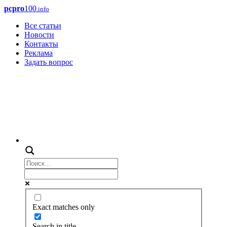
pcpro
100
.info
Все статьи
Новости
Контакты
Реклама
Задать вопрос
Exact matches only
Search in title