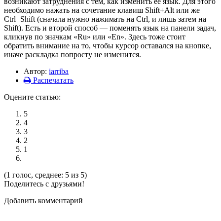
возникают затруднения с тем, как изменить ее язык. Для этого
необходимо нажать на сочетание клавиш Shift+Alt или же
Ctrl+Shift (сначала нужно нажимать на Ctrl, и лишь затем на
Shift). Есть и второй способ — поменять язык на панели задач,
кликнув по значкам «Ru» или «En». Здесь тоже стоит
обратить внимание на то, чтобы курсор оставался на кнопке,
иначе раскладка попросту не изменится.
Автор:
iarriba
Распечатать
Оцените статью:
5
4
3
2
1
(1 голос, среднее: 5 из 5)
Поделитесь с друзьями!
Добавить комментарий