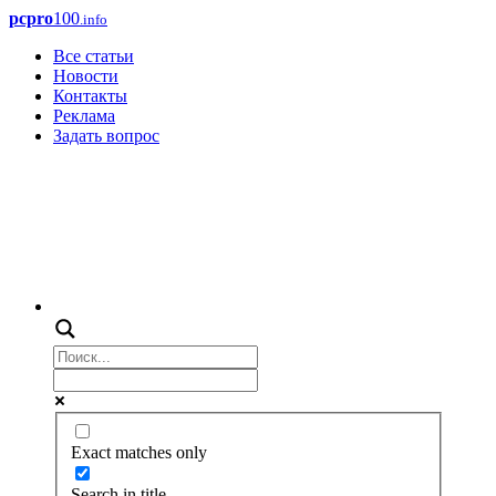
pcpro
100
.info
Все статьи
Новости
Контакты
Реклама
Задать вопрос
Exact matches only
Search in title