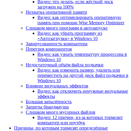
Видео: что делать, если жёсткий диск
загружен на 100%
Нехватка оперативной памяти
Видео: как оптимизировать оперативную
память при помощи Wise Memory Optimizer
Слишком много программ в автозапуске
Видео: как убрать программу из
«Автозагрузки» в Windows 10
Завирусованность компьютера
Перегрев компонентов
Видео: как узнать температуру процессора в
Windows 10
Недостаточный объём файла подкачки
Видео: как изменить размер, удалить или
переместить на другой диск файл подкачки в
Windows 10
Влияние визуальных эффектов
Видео: как отключить ненужные визуальные
эффекты
Большая запылённость
Запреты брандмауэра
Слишком много мусорных файлов
Видео: 12 причин, из-за которых тормозит
компьютер или ноутбук
Причины, по которым тормозят определённые