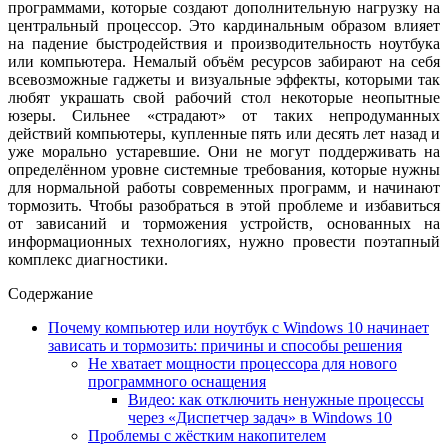
программами, которые создают дополнительную нагрузку на
центральный процессор. Это кардинальным образом влияет
на падение быстродействия и производительность ноутбука
или компьютера. Немалый объём ресурсов забирают на себя
всевозможные гаджеты и визуальные эффекты, которыми так
любят украшать свой рабочий стол некоторые неопытные
юзеры. Сильнее «страдают» от таких непродуманных
действий компьютеры, купленные пять или десять лет назад и
уже морально устаревшие. Они не могут поддерживать на
определённом уровне системные требования, которые нужны
для нормальной работы современных программ, и начинают
тормозить. Чтобы разобраться в этой проблеме и избавиться
от зависаний и торможения устройств, основанных на
информационных технологиях, нужно провести поэтапный
комплекс диагностики.
Содержание
Почему компьютер или ноутбук с Windows 10 начинает
зависать и тормозить: причины и способы решения
Не хватает мощности процессора для нового
программного оснащения
Видео: как отключить ненужные процессы
через «Диспетчер задач» в Windows 10
Проблемы с жёстким накопителем