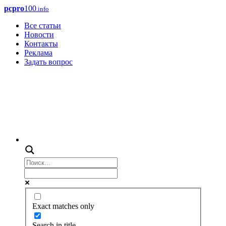
pcpro
100
.info
Все статьи
Новости
Контакты
Реклама
Задать вопрос
Exact matches only
Search in title