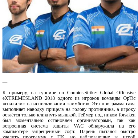
—
К примеру, на турнире по Counter-Strike: Global Offensive
eXTREMESLAND 2018 одного из игроков команды OpTic
«спалили» на использовании «аимбота». Эта программа сама
выполняет наводку прицела на голову противника, а игроку
остаётся только кликнуть мышкой. Геймер под ником forsaken
был моментально остановлен организаторами, так как
встроенная система защиты VAC обнаружила на его
компьютере запрещённый софт. Парень пытался быстро
удалить программу с ПК, но наблюдающие за игрой