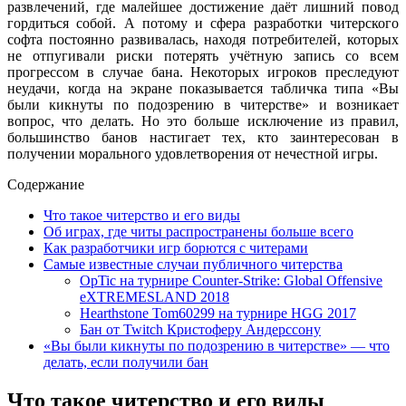
развлечений, где малейшее достижение даёт лишний повод
гордиться собой. А потому и сфера разработки читерского
софта постоянно развивалась, находя потребителей, которых
не отпугивали риски потерять учётную запись со всем
прогрессом в случае бана. Некоторых игроков преследуют
неудачи, когда на экране показывается табличка типа «Вы
были кикнуты по подозрению в читерстве» и возникает
вопрос, что делать. Но это больше исключение из правил,
большинство банов настигает тех, кто заинтересован в
получении морального удовлетворения от нечестной игры.
Содержание
Что такое читерство и его виды
Об играх, где читы распространены больше всего
Как разработчики игр борются с читерами
Самые известные случаи публичного читерства
OpTic на турнире Counter-Strike: Global Offensive
eXTREMESLAND 2018
Hearthstone Tom60299 на турнире HGG 2017
Бан от Twitch Кристоферу Андерссону
«Вы были кикнуты по подозрению в читерстве» — что
делать, если получили бан
Что такое читерство и его виды