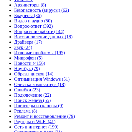
Архиваторы
(8)
Безопасность (вирусы)
(62)
Браузеры
(36)
Видео и аудио
(50)
Вопрос-ответ
(392)
Вопросы по работе
(144)
Восстановление данных
(18)
Драйвера
(17)
Звук
(24)
Игровые проблемы
(195)
Микрофон
(5)
Новости
(4156)
Ноутбук
(79)
Образы дисков
(14)
Оптимизация Windows
(51)
Очистка компьютера
(18)
Ошибки
(23)
Подключение
(22)
Поиск железа
(55)
Принтеры и сканеры
(9)
Реклама
(8)
Ремонт и восстановление
(79)
Роутеры и Wi-Fi
(41)
Сеть и интернет
(199)