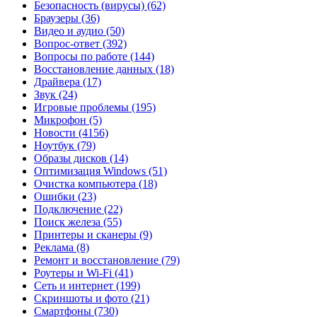
Безопасность (вирусы)
(62)
Браузеры
(36)
Видео и аудио
(50)
Вопрос-ответ
(392)
Вопросы по работе
(144)
Восстановление данных
(18)
Драйвера
(17)
Звук
(24)
Игровые проблемы
(195)
Микрофон
(5)
Новости
(4156)
Ноутбук
(79)
Образы дисков
(14)
Оптимизация Windows
(51)
Очистка компьютера
(18)
Ошибки
(23)
Подключение
(22)
Поиск железа
(55)
Принтеры и сканеры
(9)
Реклама
(8)
Ремонт и восстановление
(79)
Роутеры и Wi-Fi
(41)
Сеть и интернет
(199)
Скриншоты и фото
(21)
Смартфоны
(730)