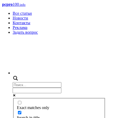
pcpro
100
.info
Все статьи
Новости
Контакты
Реклама
Задать вопрос
Exact matches only
Search in title