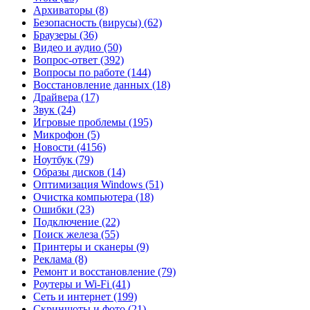
Архиваторы
(8)
Безопасность (вирусы)
(62)
Браузеры
(36)
Видео и аудио
(50)
Вопрос-ответ
(392)
Вопросы по работе
(144)
Восстановление данных
(18)
Драйвера
(17)
Звук
(24)
Игровые проблемы
(195)
Микрофон
(5)
Новости
(4156)
Ноутбук
(79)
Образы дисков
(14)
Оптимизация Windows
(51)
Очистка компьютера
(18)
Ошибки
(23)
Подключение
(22)
Поиск железа
(55)
Принтеры и сканеры
(9)
Реклама
(8)
Ремонт и восстановление
(79)
Роутеры и Wi-Fi
(41)
Сеть и интернет
(199)
Скриншоты и фото
(21)