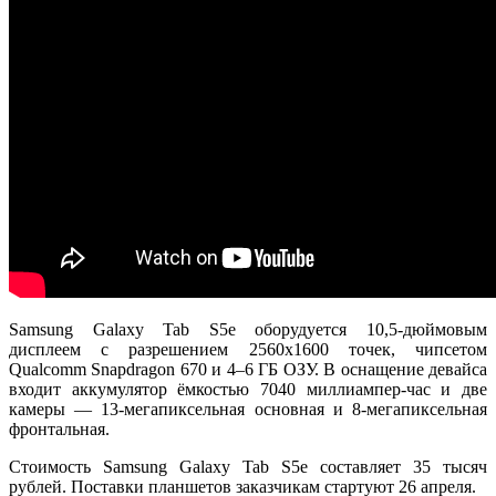
Samsung Galaxy Tab S5e оборудуется 10,5-дюймовым
дисплеем с разрешением 2560х1600 точек, чипсетом
Qualcomm Snapdragon 670 и 4–6 ГБ ОЗУ. В оснащение девайса
входит аккумулятор ёмкостью 7040 миллиампер-час и две
камеры — 13-мегапиксельная основная и 8-мегапиксельная
фронтальная.
Стоимость Samsung Galaxy Tab S5e составляет 35 тысяч
рублей. Поставки планшетов заказчикам стартуют 26 апреля.