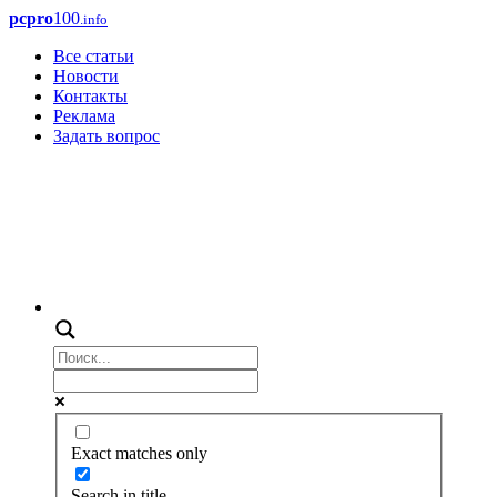
pcpro
100
.info
Все статьи
Новости
Контакты
Реклама
Задать вопрос
Exact matches only
Search in title