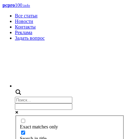
pcpro
100
.info
Все статьи
Новости
Контакты
Реклама
Задать вопрос
Exact matches only
Search in title