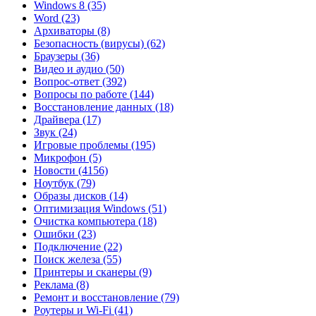
Windows 8
(35)
Word
(23)
Архиваторы
(8)
Безопасность (вирусы)
(62)
Браузеры
(36)
Видео и аудио
(50)
Вопрос-ответ
(392)
Вопросы по работе
(144)
Восстановление данных
(18)
Драйвера
(17)
Звук
(24)
Игровые проблемы
(195)
Микрофон
(5)
Новости
(4156)
Ноутбук
(79)
Образы дисков
(14)
Оптимизация Windows
(51)
Очистка компьютера
(18)
Ошибки
(23)
Подключение
(22)
Поиск железа
(55)
Принтеры и сканеры
(9)
Реклама
(8)
Ремонт и восстановление
(79)
Роутеры и Wi-Fi
(41)