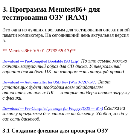
3. Программа Memtest86+ для
тестирования ОЗУ (RAM)
Это одна из лучших программ для тестирования оперативной
памяти компьютера. На сегодняшний день актуальная версия
5.
** Memtest86+ V5.01 (27/09/2013)**
По это ссылке можно
Download — Pre-Compiled Bootable ISO (.zip)
скачать загрузочный образ для CD диска. Универсальный
вариант для любого ПК, на котором есть пишущий привод.
Этот
Do
wnload
—
Auto-
installer
for USB Key
(Wi
n
9x/2k/xp/7)
установщик будет необходим всем обладателям
относительно новых ПК — которые поддерживают загрузку
с флешки.
Ссылка на
Download — Pre-Compiled package for Floppy (DOS — Win)
закачку программы для записи ее на дискету. Удобно, когда у
вас есть дисковод.
3.1 Создание флешки для проверки ОЗУ