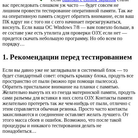
вас преследовать слишком уж часто — будет совсем не
лишним провести тестирование оперативной памяти. Так же
на оперативную память следует обратить внимание, если ваш
ПК вдруг ни с того ни с сего начинает перезагружаться,
виснуть. Если ваша ОС Windows 7/8 — вам повезло больше, в
ее составе уже есть утилита для проверки ОЗУ, если нет —
придется скачать небольшую программу. Но обо всем по
порядку…
1. Рекомендации перед тестированием
Если вы давно уже не заглядывали в системный блок — то
будет стандартный совет: открыть крышку блока, продуть все
пространство от пыли (можно при помощи пылесоса).
Обратить пристальное внимание на планки с памятью.
Желательно вынуть их из гнезда материнской памяти, продуть
сами разъемы для вставки в них слота ОЗУ. Контакты памяти
желательно протереть так же чем-нибудь от пыли, отлично с
этим справляется обычная резинка. Просто часто контакты
закисливаются и соединение оставляет желать лучшего. От
этого масса сбоев и ошибок. Возможно, что после такой
процедуры и никакого тестирования делать не
понадобиться…