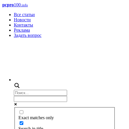
pcpro
100
.info
Все статьи
Новости
Контакты
Реклама
Задать вопрос
Exact matches only
Search in title