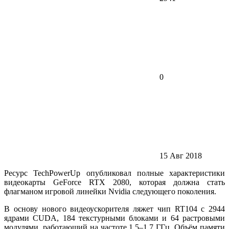
0
15 Авг 2018
Ресурс TechPowerUp опубликовал полные характеристики
видеокарты GeForce RTX 2080, которая должна стать
флагманом игровой линейки Nvidia следующего поколения.
В основу нового видеоускорителя ляжет чип RT104 с 2944
ядрами CUDA, 184 текстурными блоками и 64 растровыми
модулями, работающий на частоте 1,5–1,7 ГГц. Объём памяти