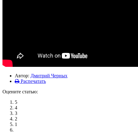
Автор:
Дмитрий Черных
Распечатать
Оцените статью:
5
4
3
2
1