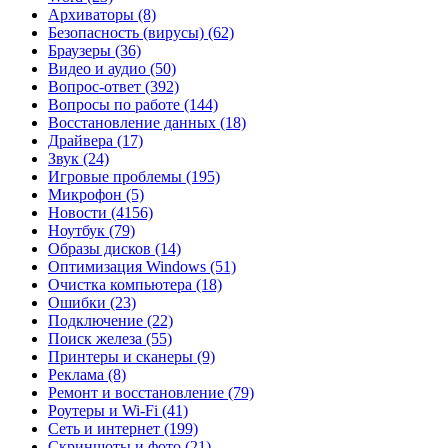
Архиваторы
(8)
Безопасность (вирусы)
(62)
Браузеры
(36)
Видео и аудио
(50)
Вопрос-ответ
(392)
Вопросы по работе
(144)
Восстановление данных
(18)
Драйвера
(17)
Звук
(24)
Игровые проблемы
(195)
Микрофон
(5)
Новости
(4156)
Ноутбук
(79)
Образы дисков
(14)
Оптимизация Windows
(51)
Очистка компьютера
(18)
Ошибки
(23)
Подключение
(22)
Поиск железа
(55)
Принтеры и сканеры
(9)
Реклама
(8)
Ремонт и восстановление
(79)
Роутеры и Wi-Fi
(41)
Сеть и интернет
(199)
Скриншоты и фото
(21)