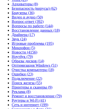
Архиваторы
(8)
Безопасность (вирусы)
(62)
Браузеры
(36)
Видео и аудио
(50)
Вопрос-ответ
(392)
Вопросы по работе
(144)
Восстановление данных
(18)
Драйвера
(17)
Звук
(24)
Игровые проблемы
(195)
Микрофон
(5)
Новости
(4156)
Ноутбук
(79)
Образы дисков
(14)
Оптимизация Windows
(51)
Очистка компьютера
(18)
Ошибки
(23)
Подключение
(22)
Поиск железа
(55)
Принтеры и сканеры
(9)
Реклама
(8)
Ремонт и восстановление
(79)
Роутеры и Wi-Fi
(41)
Сеть и интернет
(199)