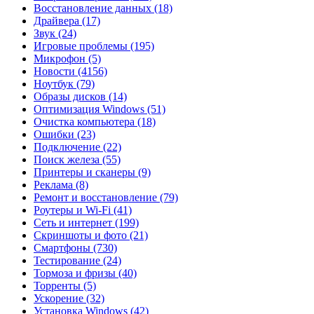
Восстановление данных
(18)
Драйвера
(17)
Звук
(24)
Игровые проблемы
(195)
Микрофон
(5)
Новости
(4156)
Ноутбук
(79)
Образы дисков
(14)
Оптимизация Windows
(51)
Очистка компьютера
(18)
Ошибки
(23)
Подключение
(22)
Поиск железа
(55)
Принтеры и сканеры
(9)
Реклама
(8)
Ремонт и восстановление
(79)
Роутеры и Wi-Fi
(41)
Сеть и интернет
(199)
Скриншоты и фото
(21)
Смартфоны
(730)
Тестирование
(24)
Тормоза и фризы
(40)
Торренты
(5)
Ускорение
(32)
Установка Windows
(42)