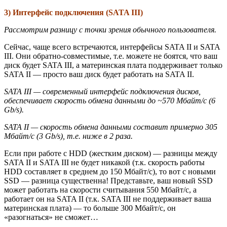
3) Интерфейс подключения (SATA III)
Рассмотрим разницу с точки зрения обычного пользователя.
Сейчас, чаще всего встречаются, интерфейсы SATA II и SATA
III. Они обратно-совместимые, т.е. можете не боятся, что ваш
диск будет SATA III, а материнская плата поддерживает только
SATA II — просто ваш диск будет работать на SATA II.
SATA III — современный интерфейс подключения дисков,
обеспечивает скорость обмена данными до ~570 Мбайт/с (6
Gb/s).
SATA II — скорость обмена данными составит примерно 305
Мбайт/с (3 Gb/s), т.е. ниже в 2 раза.
Если при работе с HDD (жестким диском) — разницы между
SATA II и SATA III не будет никакой (т.к. скорость работы
HDD составляет в среднем до 150 Мбайт/с), то вот с новыми
SSD — разница существенна! Представьте, ваш новый SSD
может работать на скорости считывания 550 Мбайт/с, а
работает он на SATA II (т.к. SATA III не поддерживает ваша
материнская плата) — то больше 300 Мбайт/с, он
«разогнаться» не сможет…