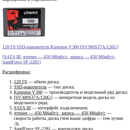
120 Гб SSD-накопитель Kingston V300 [SV300S37A/120G]
[SATA III, чтение — 450 Мбайт/с, запись — 450 Мбайт/с,
SandForce SF-2281]
Расшифровка:
120 Гб
— объем диска;
SSD-накопитель
— тип диска;
Kingston V300
— производитель и модельный ряд диска;
[SV300S37A/120G]
— конкретная модель диска из
модельного ряда;
SATA III
— интерфейс подключения;
чтение — 450 Мбайт/с, запись — 450 Мбайт/с
—
скорость работы диска (чем выше цифры — тем лучше
:));
SandForce SF-2281
— контроллер диска.