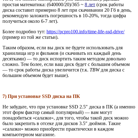
простая математика: (640000/20)/365 ~
8 лет
(срок работы
диска составит примерно 8 лет при скачивании 20 Гб в день,
рекомендую заложить погрешность в 10-20%, тогда цифра
получиться около 6-7 лет).
Более подробно тут:
https://pcpro100.info/time-life-ssd-drive/
(пример из той же статьи).
Таким образом, если вы диск не будете использовать для
хранилища игр и фильмов (и скачивать их каждый день
десятками) — то диск испортить таким методом довольно
сложно. Тем более, если ваш диск будет с большим объемом
— то срок работы диска увеличится (т.к.
TBW
для диска с
большим объемом будет выше).
7) При установке SSD диска на ПК
Не забудьте, что при установке SSD 2.5″ диска в ПК (а именно
этот форм фактор самый популярный) — вам могут
понадобиться «салазки», для того, чтобы такой диск можно
было закрепить в отсеке для дисков 3.5″ дюймов. Такие
«салазки» можно приобрести практически в каждом
компьютерном магазине.