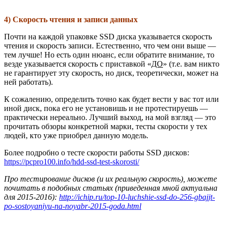
4) Скорость чтения и записи данных
Почти на каждой упаковке SSD диска указывается скорость
чтения и скорость записи. Естественно, что чем они выше —
тем лучше! Но есть один нюанс, если обратите внимание, то
везде указывается скорость с приставкой «
ДО
» (т.е. вам никто
не гарантирует эту скорость, но диск, теоретически, может на
ней работать).
К сожалению, определить точно как будет вести у вас тот или
иной диск, пока его не установишь и не протестируешь —
практически нереально. Лучший выход, на мой взгляд — это
прочитать обзоры конкретной марки, тесты скорости у тех
людей, кто уже приобрел данную модель.
Более подробно о тесте скорости работы SSD дисков:
https://pcpro100.info/hdd-ssd-test-skorosti/
Про тестирование дисков (и их реальную скорость), можете
почитать в подобных статьях (приведенная мной актуальна
для 2015-2016):
http://ichip.ru/top-10-luchshie-ssd-do-256-gbajjt-
po-sostoyaniyu-na-noyabr-2015-goda.html