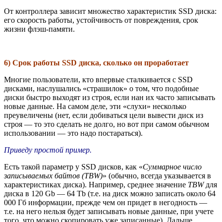
От контроллера зависит множество характеристик SSD диска:
его скорость работы, устойчивость от повреждения, срок
жизни флэш-памяти.
6) Срок работы SSD диска, сколько он проработает
Многие пользователи, кто впервые сталкивается с SSD
дисками, наслушались «страшилок» о том, что подобные
диски быстро выходят из строя, если нан их часто записывать
новые данные. На самом деле, эти «слухи» несколько
преувеличены (нет, если добиваться цели вывести диск из
строя — то это сделать не долго, но вот при самом обычном
использовании — это надо постараться).
Приведу простой пример.
Есть такой параметр у SSD дисков, как «
Суммарное число
записываемых байтов (TBW)
» (обычно, всегда указывается в
характеристиках диска). Например, среднее значение
TBW
для
диска в 120 Gb — 64 Tb (т.е. на диск можно записать около 64
000 Гб информации, прежде чем он придет в негодность —
т.е. на него нельзя будет записывать новые данные, при учете
того, что можно скопировать уже записанные). Дальше