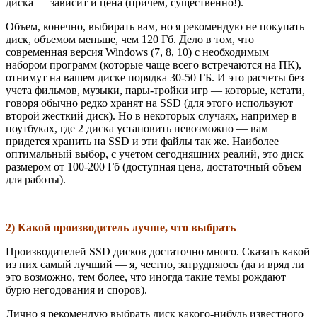
диска — зависит и цена (причем, существенно!).
Объем, конечно, выбирать вам, но я рекомендую не покупать
диск, объемом меньше, чем 120 Гб. Дело в том, что
современная версия Windows (7, 8, 10) с необходимым
набором программ (которые чаще всего встречаются на ПК),
отнимут на вашем диске порядка 30-50 ГБ. И это расчеты без
учета фильмов, музыки, пары-тройки игр — которые, кстати,
говоря обычно редко хранят на SSD (для этого используют
второй жесткий диск). Но в некоторых случаях, например в
ноутбуках, где 2 диска установить невозможно — вам
придется хранить на SSD и эти файлы так же. Наиболее
оптимальный выбор, с учетом сегодняшних реалий, это диск
размером от 100-200 Гб (доступная цена, достаточный объем
для работы).
2) Какой производитель лучше, что выбрать
Производителей SSD дисков достаточно много. Сказать какой
из них самый лучший — я, честно, затрудняюсь (да и вряд ли
это возможно, тем более, что иногда такие темы рождают
бурю негодования и споров).
Лично я рекомендую выбрать диск какого-нибудь известного