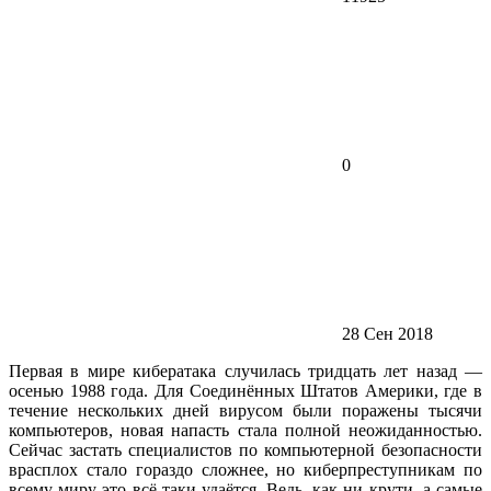
0
28 Сен 2018
Первая в мире кибератака случилась тридцать лет назад —
осенью 1988 года. Для Соединённых Штатов Америки, где в
течение нескольких дней вирусом были поражены тысячи
компьютеров, новая напасть стала полной неожиданностью.
Сейчас застать специалистов по компьютерной безопасности
врасплох стало гораздо сложнее, но киберпреступникам по
всему миру это всё-таки удаётся. Ведь, как ни крути, а самые