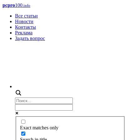
pcpro
100
.info
Все статьи
Новости
Контакты
Реклама
Задать вопрос
Exact matches only
Search in title