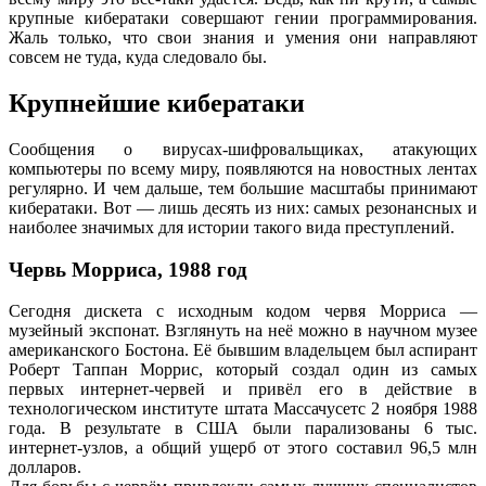
крупные кибератаки совершают гении программирования.
Жаль только, что свои знания и умения они направляют
совсем не туда, куда следовало бы.
Крупнейшие кибератаки
Сообщения о вирусах-шифровальщиках, атакующих
компьютеры по всему миру, появляются на новостных лентах
регулярно. И чем дальше, тем большие масштабы принимают
кибератаки. Вот — лишь десять из них: самых резонансных и
наиболее значимых для истории такого вида преступлений.
Червь Морриса, 1988 год
Сегодня дискета с исходным кодом червя Морриса —
музейный экспонат. Взглянуть на неё можно в научном музее
американского Бостона. Её бывшим владельцем был аспирант
Роберт Таппан Моррис, который создал один из самых
первых интернет-червей и привёл его в действие в
технологическом институте штата Массачусетс 2 ноября 1988
года. В результате в США были парализованы 6 тыс.
интернет-узлов, а общий ущерб от этого составил 96,5 млн
долларов.