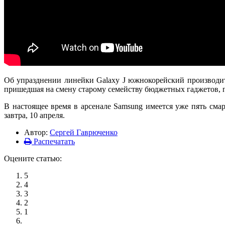
Об упразднении линейки Galaxy J южнокорейский производит
пришедшая на смену старому семейству бюджетных гаджетов, 
В настоящее время в арсенале Samsung имеется уже пять сма
завтра, 10 апреля.
Автор:
Сергей Гаврюченко
Распечатать
Оцените статью:
5
4
3
2
1