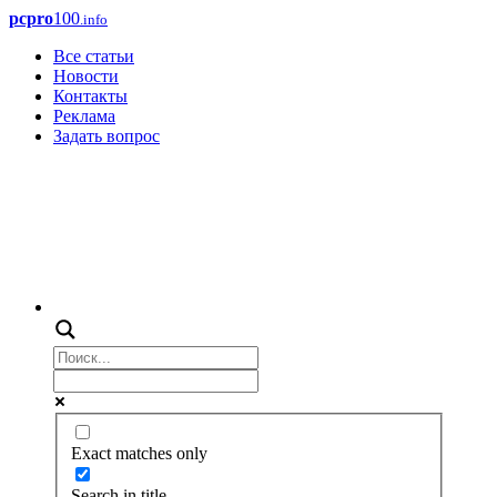
pcpro
100
.info
Все статьи
Новости
Контакты
Реклама
Задать вопрос
Exact matches only
Search in title