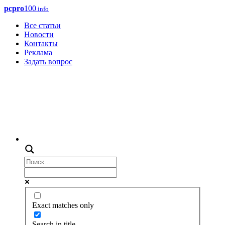
pcpro
100
.info
Все статьи
Новости
Контакты
Реклама
Задать вопрос
Exact matches only
Search in title