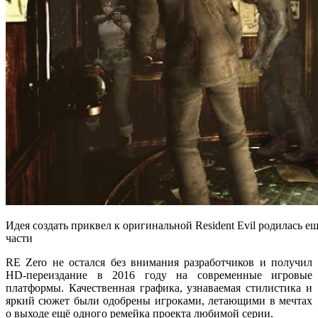
Идея создать приквел к оригинальной Resident Evil родилась е
части
RE Zero не остался без внимания разработчиков и получил
HD-переиздание в 2016 году на современные игровые
платформы. Качественная графика, узнаваемая стилистика и
яркий сюжет были одобрены игроками, летающими в мечтах
о выходе ещё одного ремейка проекта любимой серии.