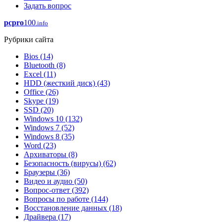
Задать вопрос
pcpro
100
.info
Рубрики сайта
Bios
(14)
Bluetooth
(8)
Excel
(11)
HDD (жесткий диск)
(43)
Office
(26)
Skype
(19)
SSD
(20)
Windows 10
(132)
Windows 7
(52)
Windows 8
(35)
Word
(23)
Архиваторы
(8)
Безопасность (вирусы)
(62)
Браузеры
(36)
Видео и аудио
(50)
Вопрос-ответ
(392)
Вопросы по работе
(144)
Восстановление данных
(18)
Драйвера
(17)