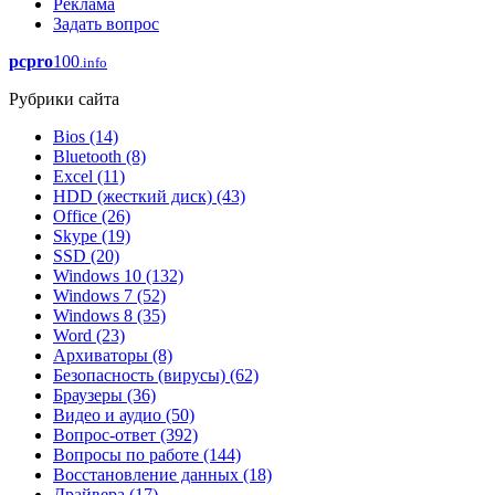
Реклама
Задать вопрос
pcpro
100
.info
Рубрики сайта
Bios
(14)
Bluetooth
(8)
Excel
(11)
HDD (жесткий диск)
(43)
Office
(26)
Skype
(19)
SSD
(20)
Windows 10
(132)
Windows 7
(52)
Windows 8
(35)
Word
(23)
Архиваторы
(8)
Безопасность (вирусы)
(62)
Браузеры
(36)
Видео и аудио
(50)
Вопрос-ответ
(392)
Вопросы по работе
(144)
Восстановление данных
(18)
Драйвера
(17)