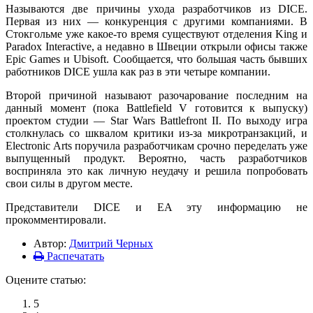
Называются две причины ухода разработчиков из DICE.
Первая из них — конкуренция с другими компаниями. В
Стокгольме уже какое-то время существуют отделения King и
Paradox Interactive, а недавно в Швеции открыли офисы также
Epic Games и Ubisoft. Сообщается, что большая часть бывших
работников DICE ушла как раз в эти четыре компании.
Второй причиной называют разочарование последним на
данный момент (пока Battlefield V готовится к выпуску)
проектом студии — Star Wars Battlefront II. По выходу игра
столкнулась со шквалом критики из-за микротранзакций, и
Electronic Arts поручила разработчикам срочно переделать уже
выпущенный продукт. Вероятно, часть разработчиков
восприняла это как личную неудачу и решила попробовать
свои силы в другом месте.
Представители DICE и EA эту информацию не
прокомментировали.
Автор:
Дмитрий Черных
Распечатать
Оцените статью:
5