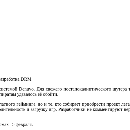
разработка DRM.
й системой Denuvo. Для свежего постапокалиптического шутер
 пиратам удавалось её обойти.
атного гейминга, но и те, кто собирает приобрести проект лега
зводительность и загрузку игр. Разработчики не комментируют в
рмах 15 февраля.