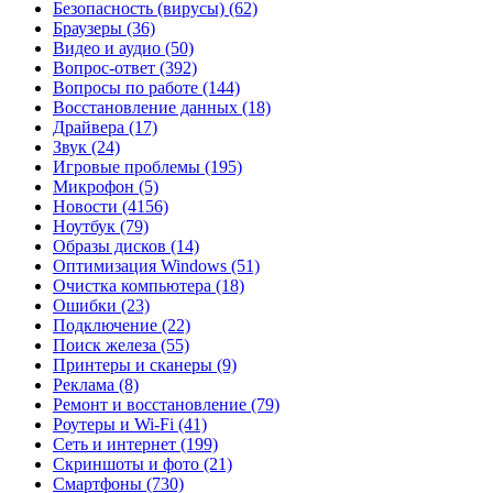
Безопасность (вирусы)
(62)
Браузеры
(36)
Видео и аудио
(50)
Вопрос-ответ
(392)
Вопросы по работе
(144)
Восстановление данных
(18)
Драйвера
(17)
Звук
(24)
Игровые проблемы
(195)
Микрофон
(5)
Новости
(4156)
Ноутбук
(79)
Образы дисков
(14)
Оптимизация Windows
(51)
Очистка компьютера
(18)
Ошибки
(23)
Подключение
(22)
Поиск железа
(55)
Принтеры и сканеры
(9)
Реклама
(8)
Ремонт и восстановление
(79)
Роутеры и Wi-Fi
(41)
Сеть и интернет
(199)
Скриншоты и фото
(21)
Смартфоны
(730)