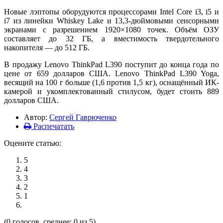
Новые лэптопы оборудуются процессорами Intel Core i3, i5 и
i7 из линейки Whiskey Lake и 13,3-дюймовыми сенсорными
экранами с разрешением 1920×1080 точек. Объём ОЗУ
составляет до 32 ГБ, а вместимость твердотельного
накопителя — до 512 ГБ.
В продажу Lenovo ThinkPad L390 поступит до конца года по
цене от 659 долларов США. Lenovo ThinkPad L390 Yoga,
весящий на 100 г больше (1,6 против 1,5 кг), оснащённый ИК-
камерой и укомплектованный стилусом, будет стоить 889
долларов США.
Автор:
Сергей Гаврюченко
Распечатать
Оцените статью:
5
4
3
2
1
(0 голосов, среднее: 0 из 5)