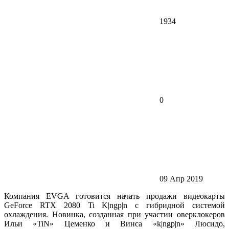
1934
0
09 Апр 2019
Компания EVGA готовится начать продажи видеокарты
GeForce RTX 2080 Ti K|ngp|n с гибридной системой
охлаждения. Новинка, созданная при участии оверклокеров
Ильи «TiN» Цеменко и Винса «k|ngp|n» Люсидо,