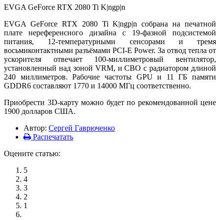
EVGA GeForce RTX 2080 Ti K|ngp|n
EVGA GeForce RTX 2080 Ti K|ngp|n собрана на печатной
плате нереференсного дизайна с 19-фазной подсистемой
питания, 12-температурными сенсорами и тремя
восьмиконтактными разъёмами PCI-E Power. За отвод тепла от
ускорителя отвечает 100-миллиметровый вентилятор,
установленный над зоной VRM, и СВО с радиатором длиной
240 миллиметров. Рабочие частоты GPU и 11 ГБ памяти
GDDR6 составляют 1770 и 14000 МГц соответственно.
Приобрести 3D-карту можно будет по рекомендованной цене
1900 долларов США.
Автор:
Сергей Гаврюченко
Распечатать
Оцените статью:
5
4
3
2
1