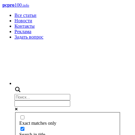
pcpro
100
.info
Все статьи
Новости
Контакты
Реклама
Задать вопрос
Exact matches only
Search in title