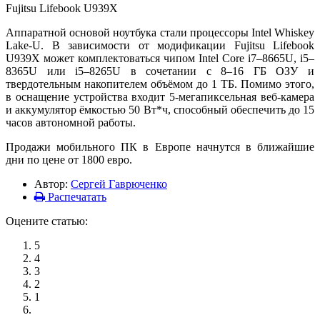
Fujitsu Lifebook U939X
Аппаратной основой ноутбука стали процессоры Intel Whiskey
Lake-U. В зависимости от модификации Fujitsu Lifebook
U939X может комплектоваться чипом Intel Core i7–8665U, i5–
8365U или i5–8265U в сочетании с 8–16 ГБ ОЗУ и
твердотельным накопителем объёмом до 1 ТБ. Помимо этого,
в оснащение устройства входит 5-мегапиксельная веб-камера
и аккумулятор ёмкостью 50 Вт*ч, способный обеспечить до 15
часов автономной работы.
Продажи мобильного ПК в Европе начнутся в ближайшие
дни по цене от 1800 евро.
Автор:
Сергей Гаврюченко
Распечатать
Оцените статью:
5
4
3
2
1