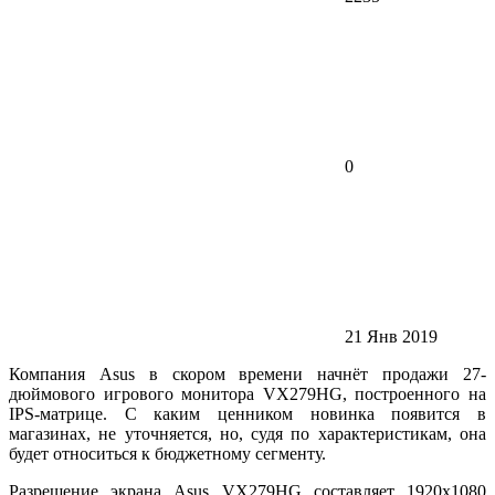
0
21 Янв 2019
Компания Asus в скором времени начнёт продажи 27-
дюймового игрового монитора VX279HG, построенного на
IPS-матрице. С каким ценником новинка появится в
магазинах, не уточняется, но, судя по характеристикам, она
будет относиться к бюджетному сегменту.
Разрешение экрана Asus VX279HG составляет 1920х1080