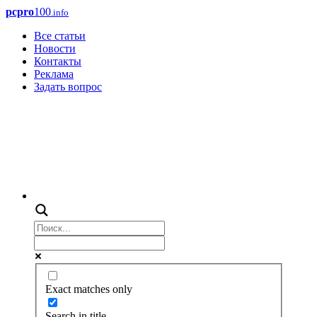
pcpro
100
.info
Все статьи
Новости
Контакты
Реклама
Задать вопрос
Exact matches only
Search in title