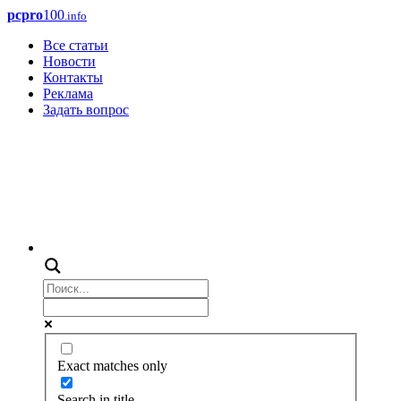
pcpro
100
.info
Все статьи
Новости
Контакты
Реклама
Задать вопрос
Exact matches only
Search in title