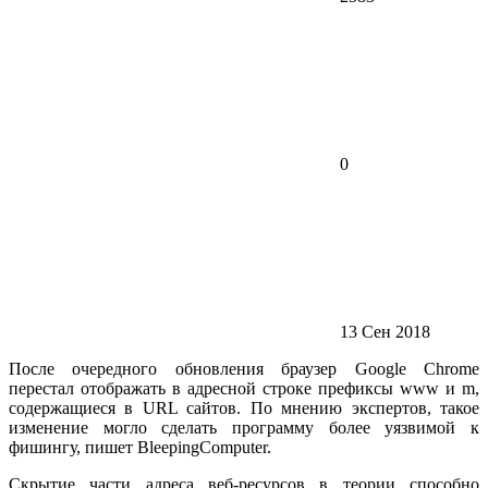
0
13 Сен 2018
После очередного обновления браузер Google Chrome
перестал отображать в адресной строке префиксы www и m,
содержащиеся в URL сайтов. По мнению экспертов, такое
изменение могло сделать программу более уязвимой к
фишингу, пишет BleepingComputer.
Скрытие части адреса веб-ресурсов в теории способно