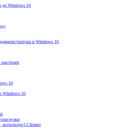
м до Windows 10
ws»
 администратора в Windows 10
х настроек
ows 10
в Windows 10
ей
тозагрузки
, используя CCleaner