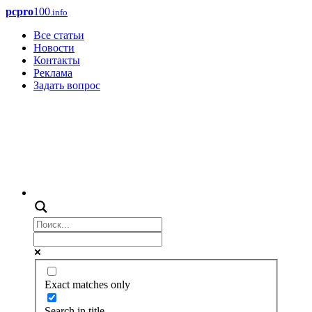
pcpro
100
.info
Все статьи
Новости
Контакты
Реклама
Задать вопрос
Exact matches only
Search in title