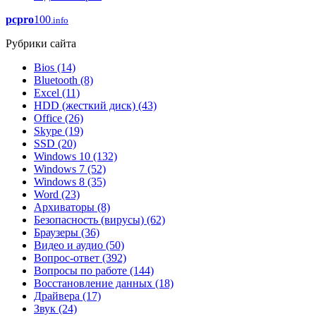
pcpro
100
.info
Рубрики сайта
Bios
(14)
Bluetooth
(8)
Excel
(11)
HDD (жесткий диск)
(43)
Office
(26)
Skype
(19)
SSD
(20)
Windows 10
(132)
Windows 7
(52)
Windows 8
(35)
Word
(23)
Архиваторы
(8)
Безопасность (вирусы)
(62)
Браузеры
(36)
Видео и аудио
(50)
Вопрос-ответ
(392)
Вопросы по работе
(144)
Восстановление данных
(18)
Драйвера
(17)
Звук
(24)