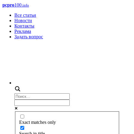
pcpro
100
.info
Все статьи
Новости
Контакты
Реклама
Задать вопрос
Exact matches only
Search in title