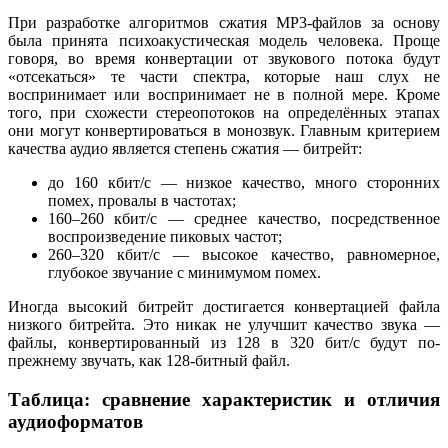
При разработке алгоритмов сжатия MP3-файлов за основу
была принята психоакустическая модель человека. Проще
говоря, во время конвертации от звукового потока будут
«отсекаться» те части спектра, которые наш слух не
воспринимает или воспринимает не в полной мере. Кроме
того, при схожести стереопотоков на определённых этапах
они могут конвертироваться в монозвук. Главным критерием
качества аудио является степень сжатия — битрейт:
до 160 кбит/с — низкое качество, много сторонних
помех, провалы в частотах;
160–260 кбит/с — среднее качество, посредственное
воспроизведение пиковых частот;
260–320 кбит/с — высокое качество, равномерное,
глубокое звучание с минимумом помех.
Иногда высокий битрейт достигается конвертацией файла
низкого битрейта. Это никак не улучшит качество звука —
файлы, конвертированный из 128 в 320 бит/с будут по-
прежнему звучать, как 128-битный файл.
Таблица: сравнение характеристик и отличия
аудиоформатов