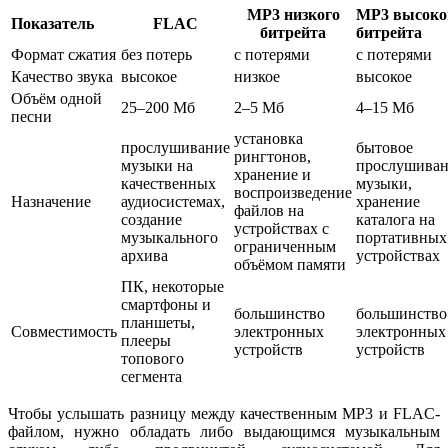
MP3 низкого
MP3 высоко
Показатель
FLAC
битрейта
битрейта
Формат сжатия
без потерь
с потерями
с потерями
Качество звука
высокое
низкое
высокое
Объём одной
25–200 Мб
2–5 Мб
4–15 Мб
песни
установка
прослушивание
бытовое
рингтонов,
музыки на
прослушива
хранение и
качественных
музыки,
воспроизведение
Назначение
аудиосистемах,
хранение
файлов на
создание
каталога на
устройствах с
музыкального
портативных
ограниченным
архива
устройствах
объёмом памяти
ПК, некоторые
смартфоны и
большинство
большинство
планшеты,
Совместимость
электронных
электронных
плееры
устройств
устройств
топового
сегмента
Чтобы услышать разницу между качественным MP3 и FLAC-
файлом, нужно обладать либо выдающимся музыкальным