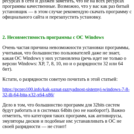
ресурсах в сети и должен заметить, что не на всех ресурсах
программы качественные. Возможно, что у вас как раз битый
установщик — в этом случае рекомендую скачать программу с
официального сайта и перезапустить установку.
2. Несовместимость программы с ОС Windows
Очень частая причина невозможности установки программы,
учитывая, что большинство пользователей даже не знает,
какая ОС Windows у них установлена (речь идет не только о
версии Windows: XP, 7, 8, 10, но и о разрядности 32 или 64
бит).
Кстати, о разрядности советую почитать в этой статьей:
https://pcpro100.info/kak-uznat-razryadnost-sistemyi-windows-7-8-
32-ili-64-bita-x32-x64-x86/
Дело в том, что большинство программ для 32bits систем
будут работать и в системах 64bits (но не наоборот!). Важно
отметить, что категория таких программ, как антивирусы,
эмуляторы дисков и подобные им: устанавливать в ОС не
своей разрядности — не стоит!